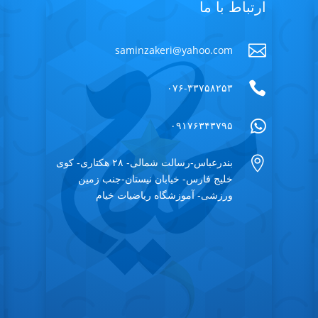
ارتباط با ما

saminzakeri@yahoo.com

۰۷۶-۳۳۷۵۸۲۵۳

۰۹۱۷۶۳۴۳۷۹۵

بندرعباس-رسالت شمالی- ۲۸ هکتاری- کوی
خلیج فارس- خیابان نیستان-جنب زمین
ورزشی- آموزشگاه ریاضیات خیام