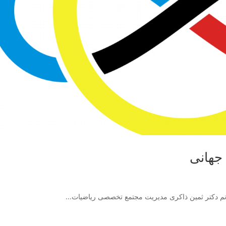
 جهانی
م دکتر ثمین ذاکری مدیریت مجتمع تخصصی ریاضیات...